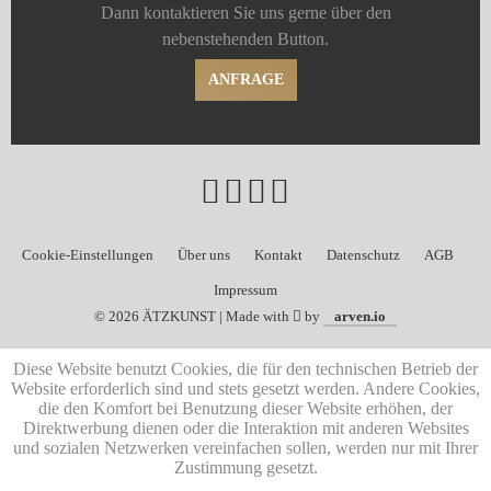
Dann kontaktieren Sie uns gerne über den
nebenstehenden Button.
ANFRAGE
Cookie-Einstellungen
Über uns
Kontakt
Datenschutz
AGB
Impressum
©
2026 ÄTZKUNST | Made with
by
arven.io
Diese Website benutzt Cookies, die für den technischen Betrieb der
Website erforderlich sind und stets gesetzt werden. Andere Cookies,
die den Komfort bei Benutzung dieser Website erhöhen, der
Direktwerbung dienen oder die Interaktion mit anderen Websites
und sozialen Netzwerken vereinfachen sollen, werden nur mit Ihrer
Zustimmung gesetzt.