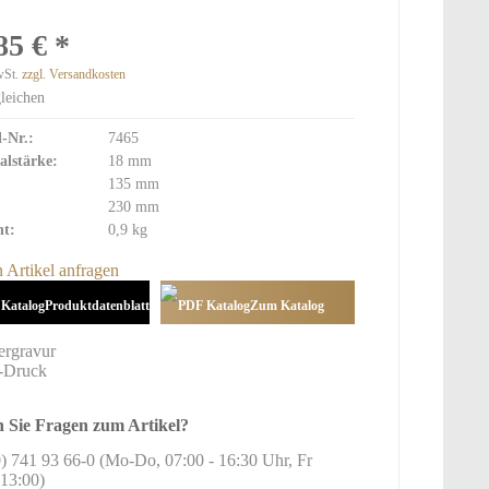
Pokale
85 € *
wSt.
zzgl. Versandkosten
Medaillen
leichen
Standard
l-Nr.:
7465
Exklusive Medaillen
alstärke:
18 mm
Glas Medaillen
135 mm
230 mm
Bänder und Etuis
t:
0,9 kg
Holz Medaillen
Sonderanfertigungen
 Artikel anfragen
Produktdatenblatt
Zum Katalog
hinzufügen
 Sie Fragen zum Artikel?
) 741 93 66-0 (Mo-Do, 07:00 - 16:30 Uhr, Fr
13:00)