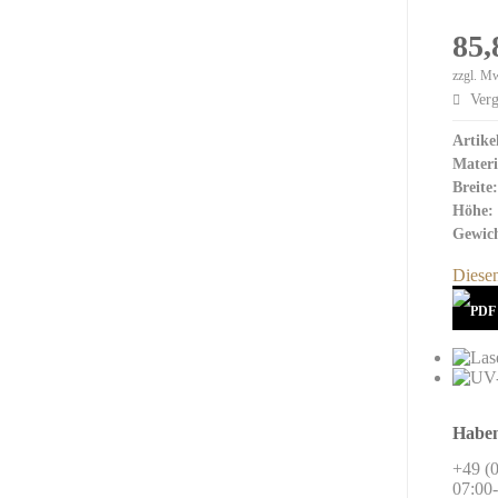
Crystal Ice
85,
Emerald Crystal
Indigo Crystal
zzgl. M
Verg
Crystal Red
Crystal Metal
Artike
Budget Glas
Materi
Breite:
Höhe:
3D Glas Innengravur
Gewich
Diesen
Haben
+49 (0
07:00-