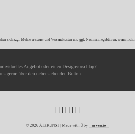
tehen sich zzgl. Mehrwertsteuer und
Versandkosten
und ggf. Nachnahmegebühren, wenn nicht a
individuelles Angebot oder einen Designvorschlag?
uns gerne über den nebenstehenden Button.
©
2026 ÄTZKUNST | Made with
by
arven.io