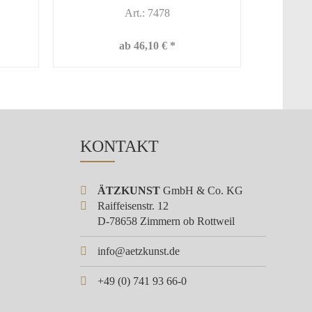
Art.: 7478
ab 46,10 € *
KONTAKT
ÄTZKUNST
GmbH & Co. KG
Raiffeisenstr. 12
D-78658 Zimmern ob Rottweil
info@aetzkunst.de
+49 (0) 741 93 66-0