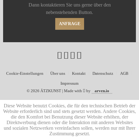
Dann kontaktieren Sie uns gerne über den
nebenstehenden Button.
ANFRAGE
Cookie-Einstellungen
Über uns
Kontakt
Datenschutz
AGB
Impressum
©
2026 ÄTZKUNST | Made with
by
arven.io
Diese Website benutzt Cookies, die für den technischen Betrieb der
Website erforderlich sind und stets gesetzt werden. Andere Cookies,
die den Komfort bei Benutzung dieser Website erhöhen, der
Direktwerbung dienen oder die Interaktion mit anderen Websites
und sozialen Netzwerken vereinfachen sollen, werden nur mit Ihrer
Zustimmung gesetzt.