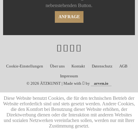
nebenstehenden Button.
ANFRAGE
Cookie-Einstellungen
Über uns
Kontakt
Datenschutz
AGB
Impressum
©
2026 ÄTZKUNST | Made with
by
arven.io
Diese Website benutzt Cookies, die für den technischen Betrieb der
Website erforderlich sind und stets gesetzt werden. Andere Cookies,
die den Komfort bei Benutzung dieser Website erhöhen, der
Direktwerbung dienen oder die Interaktion mit anderen Websites
und sozialen Netzwerken vereinfachen sollen, werden nur mit Ihrer
Zustimmung gesetzt.