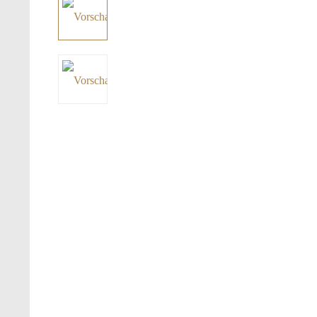
Acrylic Gold
Indigo Ice
Fire and Ice
Clear Ocean
Emerald
Acrylic Metal
Acrylic Fire
Budget