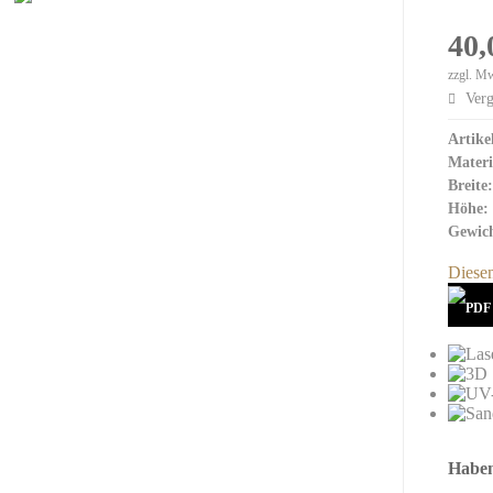
Crystal Ice
40,
Emerald Crystal
Indigo Crystal
zzgl. M
Verg
Crystal Red
Crystal Metal
Artike
Budget Glas
Materi
Breite:
Höhe:
3D Glas Innengravur
Gewich
Diesen
Haben