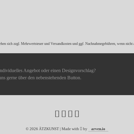
tehen sich zzgl. Mehrwertsteuer und
Versandkosten
und ggf. Nachnahmegebühren, wenn nicht a
individuelles Angebot oder einen Designvorschlag?
uns gerne über den nebenstehenden Button.
©
2026 ÄTZKUNST | Made with
by
arven.io