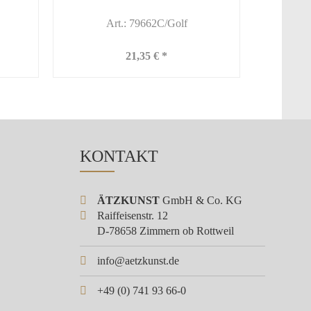
Art.: 79662C/Golf
21,35 € *
KONTAKT
ÄTZKUNST
GmbH & Co. KG
Raiffeisenstr. 12
D-78658 Zimmern ob Rottweil
info@aetzkunst.de
+49 (0) 741 93 66-0