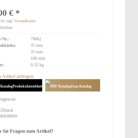
Pokale
00 € *
wSt.
zzgl. Versandkosten
Medaillen
leichen
Standard
l-Nr.:
79062
Exklusive Medaillen
alstärke:
35 mm
Glas Medaillen
35 mm
100 mm
Bänder und Etuis
t:
0,32 kg
Holz Medaillen
Sonderanfertigungen
 Artikel anfragen
Produktdatenblatt
Zum Katalog
hinzufügen
 Sie Fragen zum Artikel?