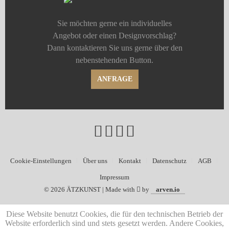
Sie möchten gerne ein individuelles
Angebot oder einen Designvorschlag?
Dann kontaktieren Sie uns gerne über den
nebenstehenden Button.
ANFRAGE
Cookie-Einstellungen
Über uns
Kontakt
Datenschutz
AGB
Impressum
©
2026 ÄTZKUNST | Made with
by
arven.io
Diese Website benutzt Cookies, die für den technischen Betrieb der
Website erforderlich sind und stets gesetzt werden. Andere Cookies,