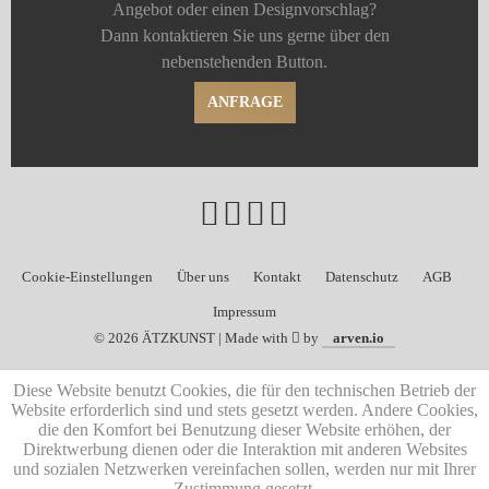
Angebot oder einen Designvorschlag?
Dann kontaktieren Sie uns gerne über den
nebenstehenden Button.
ANFRAGE
Cookie-Einstellungen
Über uns
Kontakt
Datenschutz
AGB
Impressum
©
2026 ÄTZKUNST | Made with
by
arven.io
Diese Website benutzt Cookies, die für den technischen Betrieb der
Website erforderlich sind und stets gesetzt werden. Andere Cookies,
die den Komfort bei Benutzung dieser Website erhöhen, der
Direktwerbung dienen oder die Interaktion mit anderen Websites
und sozialen Netzwerken vereinfachen sollen, werden nur mit Ihrer
Zustimmung gesetzt.