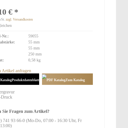
Pokale
10 € *
wSt.
zzgl. Versandkosten
Medaillen
leichen
Standard
l-Nr.:
59055
Exklusive Medaillen
alstärke:
55 mm
Glas Medaillen
55 mm
250 mm
Bänder und Etuis
t:
0,58 kg
Holz Medaillen
Sonderanfertigungen
 Artikel anfragen
Produktdatenblatt
Zum Katalog
hinzufügen
 Sie Fragen zum Artikel?
) 741 93 66-0 (Mo-Do, 07:00 - 16:30 Uhr, Fr
13:00)